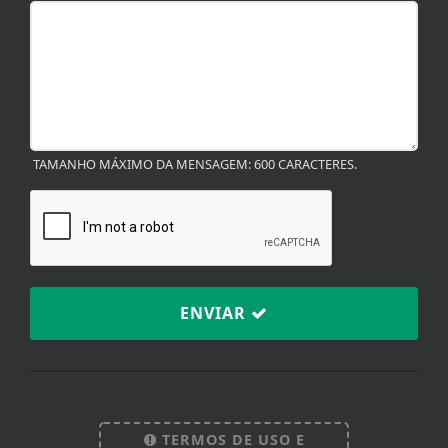
TAMANHO MÁXIMO DA MENSAGEM: 600 CARACTERES.
ENVIAR
Termos de Uso e Privacidade
Esse site utiliza cookies para melhorar sua
experiência de navegação. Ao continuar o acesso,
TERMOS DE USO E
entendemos que você concorda com nossos Termos