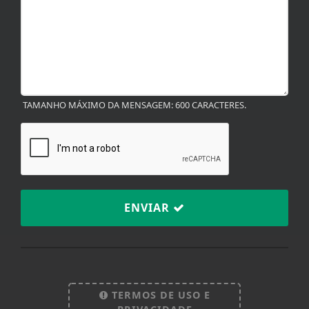
TAMANHO MÁXIMO DA MENSAGEM: 600 CARACTERES.
ENVIAR
Termos de Uso e Privacidade
Esse site utiliza cookies para melhorar sua
experiência de navegação. Ao continuar o acesso,
entendemos que você concorda com nossos Termos
TERMOS DE USO E
de Uso e Privacidade.