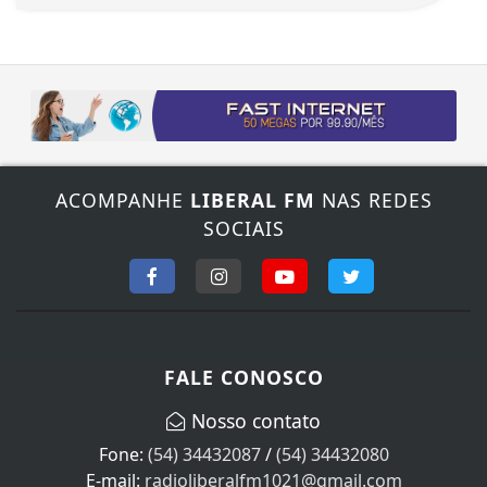
ACOMPANHE
LIBERAL FM
NAS REDES
SOCIAIS
FALE CONOSCO
Nosso contato
Fone:
(54) 34432087
/
(54) 34432080
E-mail:
radioliberalfm1021@gmail.com