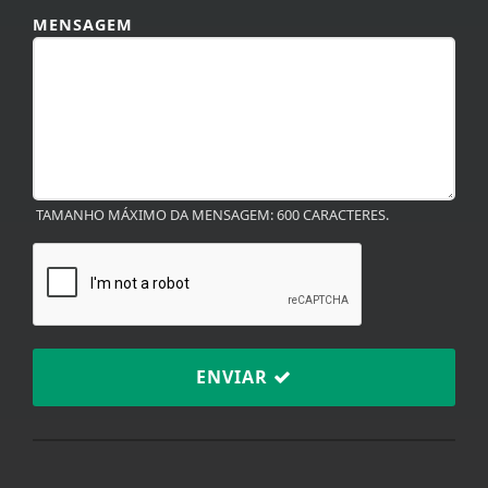
MENSAGEM
TAMANHO MÁXIMO DA MENSAGEM: 600 CARACTERES.
Termos de Uso e Privacidade
ENVIAR
Esse site utiliza cookies para melhorar sua
experiência de navegação. Ao continuar o acesso,
entendemos que você concorda com nossos Termos
de Uso e Privacidade.