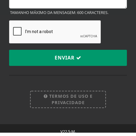
TAMANHO MÁXIMO DA MENSAGEM: 600 CARACTERES.
ENVIAR
Termos de Uso e Privacidade
Esse site utiliza cookies para melhorar sua
experiência de navegação. Ao continuar o acesso,
entendemos que você concorda com nossos Termos
TERMOS DE USO E
de Uso e Privacidade.
PRIVACIDADE
PARA MAIS INFORMAÇÕES,
ACESSE NOSSOS TERMOS
CLICANDO AQUI
PROSSEGUIR
V22.5-M.