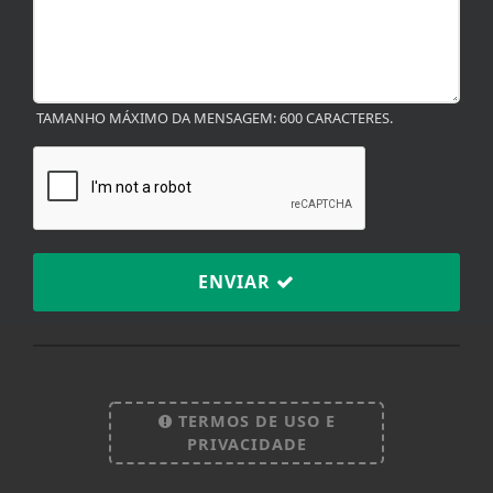
TAMANHO MÁXIMO DA MENSAGEM: 600 CARACTERES.
ENVIAR
Termos de Uso e Privacidade
Esse site utiliza cookies para melhorar sua
experiência de navegação. Ao continuar o acesso,
entendemos que você concorda com nossos Termos
TERMOS DE USO E
de Uso e Privacidade.
PRIVACIDADE
PARA MAIS INFORMAÇÕES,
ACESSE NOSSOS TERMOS
CLICANDO AQUI