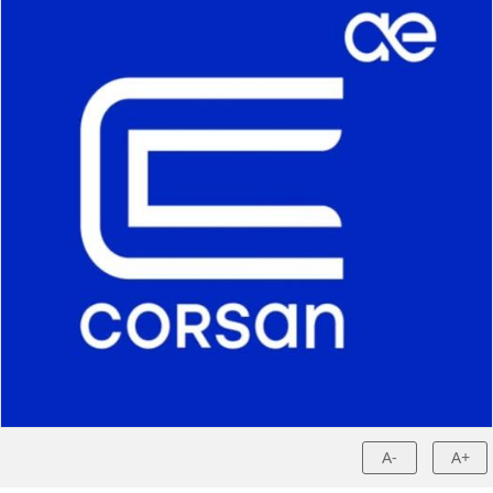
A-
A+