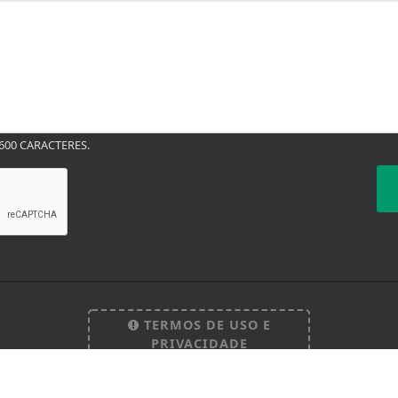
00 CARACTERES.
 experiência de navegação. Ao continuar o acesso, e
cidade.
TERMOS DE USO E
LICANDO AQUI
PRIVACIDADE