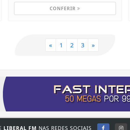
CONFERIR
«
1
2
3
»
E
LIBERAL FM
NAS REDES SOCIAIS