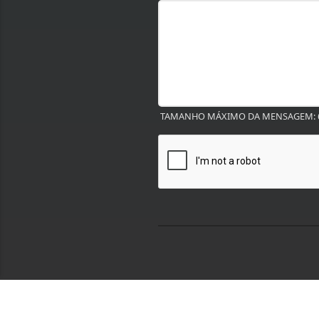
TAMANHO MÁXIMO DA MENSAGEM: 6
Termos de Uso e Privacidade
Esse site utiliza cookies para melhorar sua
concorda com nossos Termos de Uso e Priva
PARA MAIS INFORMAÇÕES,
ACESSE NOSSOS TERMOS C